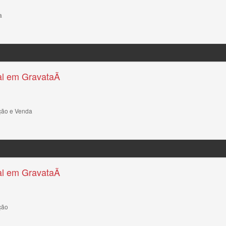
a
l em GravataÃ­
ção e Venda
l em GravataÃ­
ção