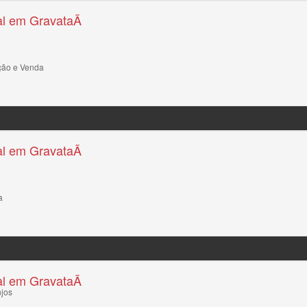
l em GravataÃ­
ção e Venda
l em GravataÃ­
a
l em GravataÃ­
njos