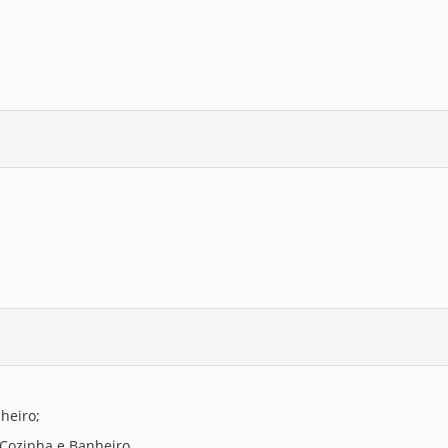
heiro;
 Cozinha e Banheiro.