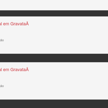
l em GravataÃ­
ção
l em GravataÃ­
ção