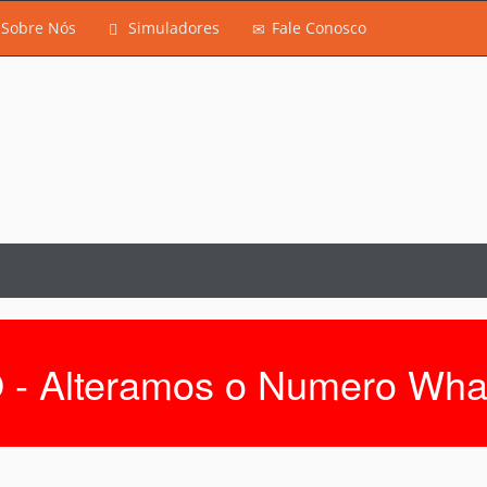
Sobre Nós
Simuladores
Fale Conosco
 - Alteramos o Numero Wha