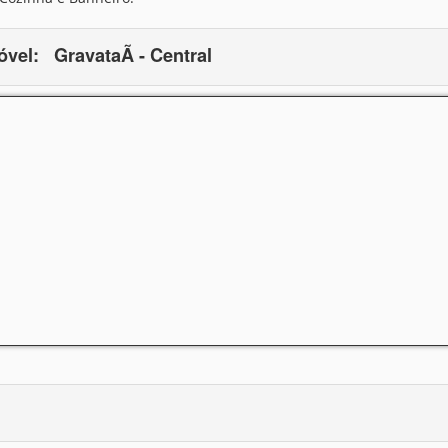
óvel:
GravataÃ­ - Central