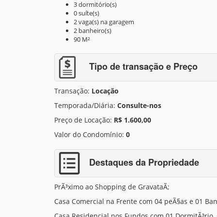
3 dormitório(s)
0 suíte(s)
2 vaga(s) na garagem
2 banheiro(s)
90 M²
Tipo de transação e Preço
Transação:
Locação
Temporada/Diária:
Consulte-nos
Preço de Locação:
R$ 1.600,00
Valor do Condomínio:
0
Destaques da Propriedade
PrÃ³ximo ao Shopping de GravataÃ­;
Casa Comercial na Frente com 04 peÃ§as e 01 Ban
Casa Residencial nos Fundos com 01 DormitÃ³rio,