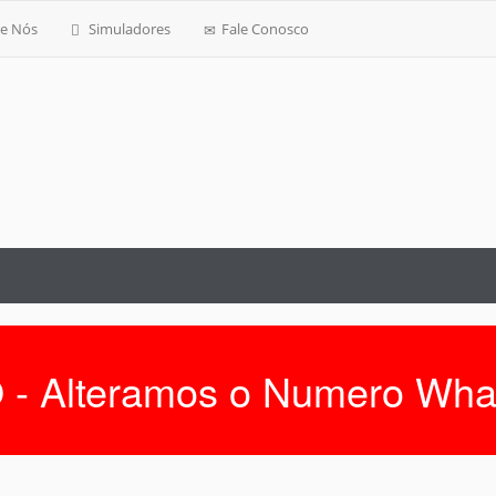
e Nós
Simuladores
Fale Conosco
 - Alteramos o Numero Wha