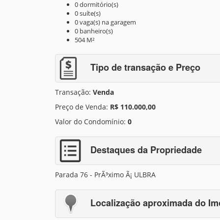
0 dormitório(s)
0 suíte(s)
0 vaga(s) na garagem
0 banheiro(s)
504 M²
Tipo de transação e Preço
Transação:
Venda
Preço de Venda:
R$ 110.000,00
Valor do Condomínio:
0
Destaques da Propriedade
Parada 76 - PrÃ³ximo Ã¡ ULBRA
Localização aproximada do Im