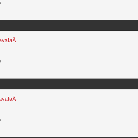
a
avataÃ­
a
avataÃ­
a