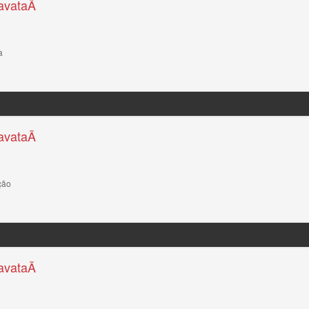
avataÃ­
a
avataÃ­
ção
avataÃ­