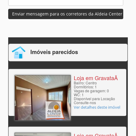
Enviar mensagem para os corretores da Aldeia Center
Imóveis parecidos
Loja em GravataÃ­
Bairro: Centro
Dormitórios: 1
Vagas de garagem: 0
WC: 1
Disponível para Locação
Consulte-nos
Ver detalhes deste imóvel
Loja em GravataÃ­