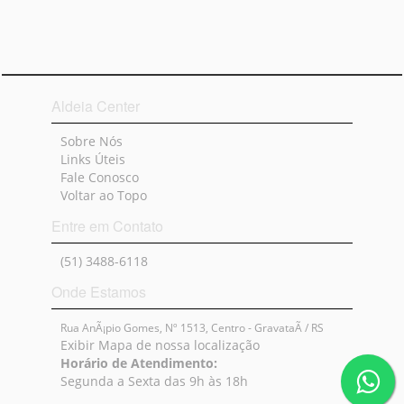
Aldeia Center
Sobre Nós
Links Úteis
Fale Conosco
Voltar ao Topo
Entre em Contato
(51) 3488-6118
Onde Estamos
Rua AnÃ¡pio Gomes, Nº 1513, Centro
- GravataÃ­ / RS
Exibir Mapa de nossa localização
Horário de Atendimento:
Segunda a Sexta das 9h às 18h