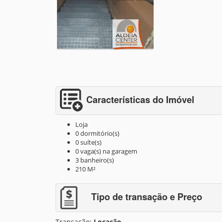
Características do Imóvel
Loja
0 dormitório(s)
0 suíte(s)
0 vaga(s) na garagem
3 banheiro(s)
210 M²
Tipo de transação e Preço
Transação:
Locação