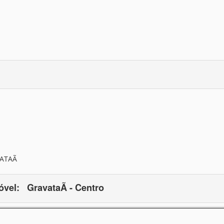
ATAÃ
óvel:
GravataÃ­ - Centro