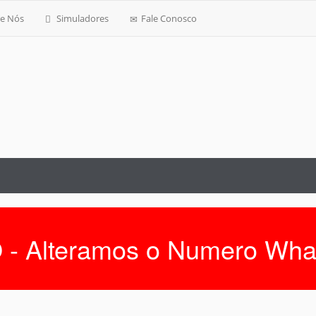
e Nós
Simuladores
Fale Conosco
 - Alteramos o Numero Wha