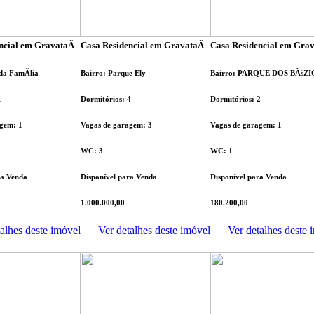
ncial em GravataÃ­
Casa Residencial em GravataÃ­
Casa Residencial em Grav
da FamÃ­lia
Bairro: Parque Ely
Bairro: PARQUE DOS BÃšZI
1
Dormitórios: 4
Dormitórios: 2
gem: 1
Vagas de garagem: 3
Vagas de garagem: 1
WC: 3
WC: 1
ra Venda
Disponível para Venda
Disponível para Venda
1.000.000,00
180.200,00
alhes deste imóvel
Ver detalhes deste imóvel
Ver detalhes deste 