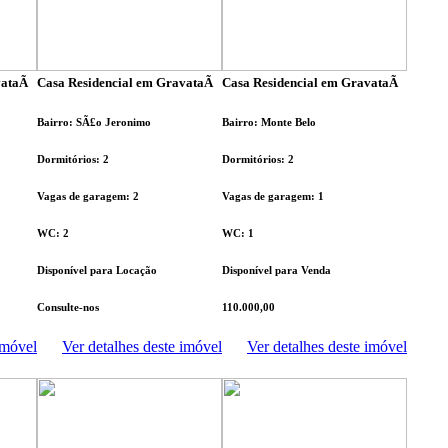
ataÃ­
Casa Residencial em GravataÃ­
Casa Residencial em GravataÃ­
Bairro: SÃ£o Jeronimo
Bairro: Monte Belo
Dormitórios: 2
Dormitórios: 2
Vagas de garagem: 2
Vagas de garagem: 1
WC: 2
WC: 1
Disponível para Locação
Disponível para Venda
Consulte-nos
110.000,00
imóvel
Ver detalhes deste imóvel
Ver detalhes deste imóvel