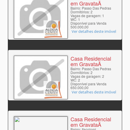
em GravataÃ­
Bairro: Passo Das Pedras
Dormitórios: 2
Vagas de garagem: 1
WC: 1
Disponível para Venda
500.000,00
Ver detalhes deste imóvel
Casa Residencial
em GravataÃ­
Bairro: Passo Das Pedras
Dormitórios: 2
Vagas de garagem: 2
WC: 2
Disponível para Venda
650.000,00
Ver detalhes deste imóvel
Casa Residencial
em GravataÃ­
Bairro: Itacolomi