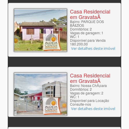
Casa Residencial
em GravataÃ­
Bairro: PARQUE DOS
BÃšZIOS
Dormitórios: 2
Vagas de garagem: 1
WC: 1
Disponível para Venda
180.200,00
Ver detalhes deste imóvel
Casa Residencial
em GravataÃ­
Bairro: Nossa ChÃ¡cara
Dormitórios: 2
Vagas de garagem: 2
WC: 1
Disponível para Locação
Consulte-nos
Ver detalhes deste imóvel