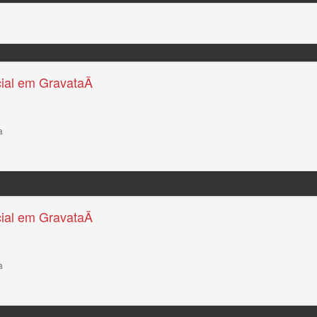
ial em GravataÃ­
a
ial em GravataÃ­
a