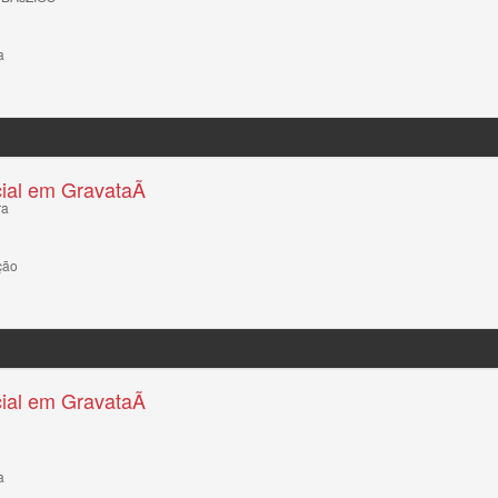
a
ial em GravataÃ­
ra
ção
ial em GravataÃ­
a