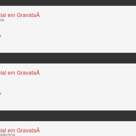
ial em GravataÃ­
lia
a
ial em GravataÃ­
a
ial em GravataÃ­
 BÃšZIOS