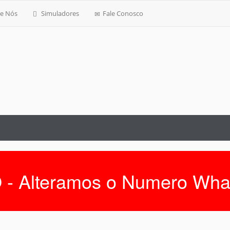
e Nós
Simuladores
Fale Conosco
 - Alteramos o Numero Wha