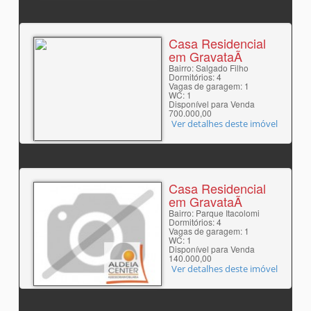
Casa Residencial
em GravataÃ­
Bairro: Salgado Filho
Dormitórios: 4
Vagas de garagem: 1
WC: 1
Disponível para Venda
700.000,00
Ver detalhes deste imóvel
Casa Residencial
em GravataÃ­
Bairro: Parque Itacolomi
Dormitórios: 4
Vagas de garagem: 1
WC: 1
Disponível para Venda
140.000,00
Ver detalhes deste imóvel