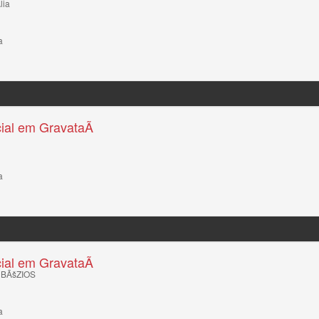
lia
a
ial em GravataÃ­
a
ial em GravataÃ­
 BÃšZIOS
a