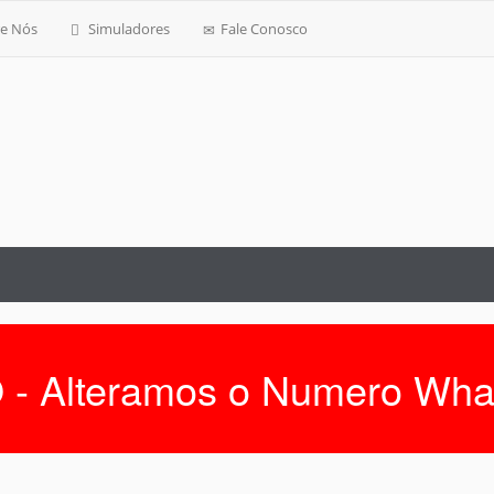
e Nós
Simuladores
Fale Conosco
 - Alteramos o Numero Wha