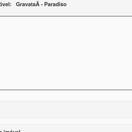
óvel:
GravataÃ­ - Paradiso
e imóvel