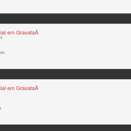
ial em GravataÃ­
ra
ção
ial em GravataÃ­
a