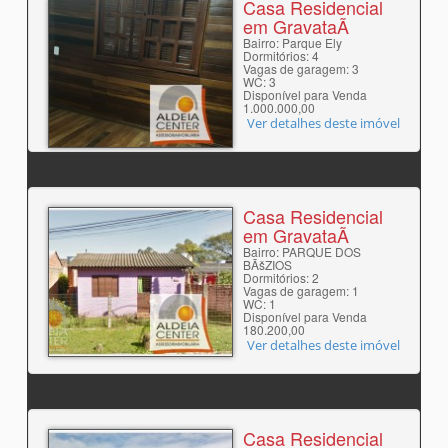
Casa Residencial
em GravataÃ­
Bairro: Parque Ely
Dormitórios: 4
Vagas de garagem: 3
WC: 3
Disponível para Venda
1.000.000,00
Ver detalhes deste imóvel
Casa Residencial
em GravataÃ­
Bairro: PARQUE DOS
BÃšZIOS
Dormitórios: 2
Vagas de garagem: 1
WC: 1
Disponível para Venda
180.200,00
Ver detalhes deste imóvel
Casa Residencial