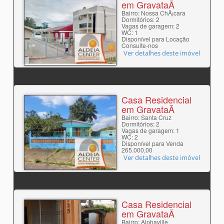
em GravataÃ­
Bairro: Nossa ChÃ¡cara
Dormitórios: 2
Vagas de garagem: 2
WC: 1
Disponível para Locação
Consulte-nos
Ver detalhes deste imóvel
Casa Residencial
em GravataÃ­
Bairro: Santa Cruz
Dormitórios: 2
Vagas de garagem: 1
WC: 2
Disponível para Venda
265.000,00
Ver detalhes deste imóvel
Casa Residencial
em GravataÃ­
Bairro: Alphaville